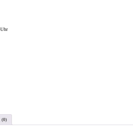
-Uhr
 (0)