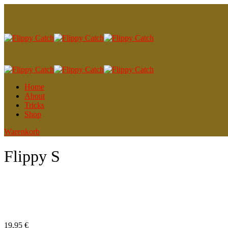
Home
About
Tricks
Shop
Warenkorb
Flippy S
19,95
€