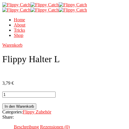
Home
About
Tricks
Shop
Warenkorb
Flippy Halter L
3,79
€
Flippy
Halter
L
In den Warenkorb
Menge
Categories:
Flippy Zubehör
Share:
Beschreibung
Rezensionen (0)